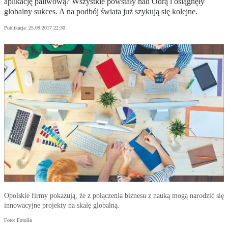
aplikację paliwową? Wszystkie powstały nad Odrą i osiągnęły
globalny sukces. A na podbój świata już szykują się kolejne.
Publikacja:
25.09.2017 22:30
Opolskie firmy pokazują, że z połączenia biznesu z nauką mogą narodzić się
innowacyjne projekty na skalę globalną.
Foto: Fotolia