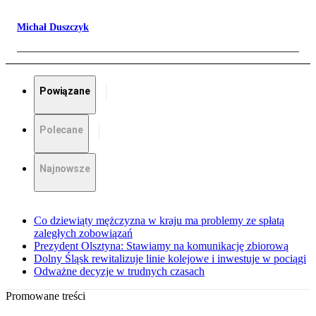
Michał Duszczyk
Powiązane
Polecane
Najnowsze
Co dziewiąty mężczyzna w kraju ma problemy ze spłatą
zaległych zobowiązań
Prezydent Olsztyna: Stawiamy na komunikację zbiorową
Dolny Śląsk rewitalizuje linie kolejowe i inwestuje w pociągi
Odważne decyzje w trudnych czasach
Promowane treści