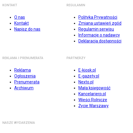
KONTAKT
REGULAMIN
O nas
Polityka Prywatności
Kontakt
Zmiana ustawień zgód
Napisz do nas
Regulamin serwisu
Informacje o nadawcy
Deklaracja dostępności
REKLAMA I PRENUMERATA
PARTNERZY
Reklama
E-kiosk.pl
Ogłoszenia
E-gazety.pl
Prenumerata
Nexto.pl
Archiwum
Mała księgowość
Kancelarierp.pl
Wieści Rolnicze
Życie Warszawy
NASZE WYDARZENIA