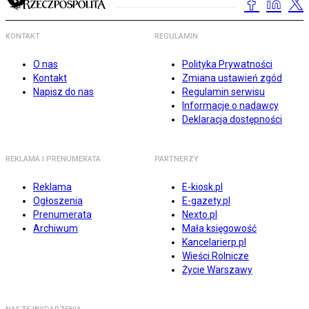
KONTAKT
REGULAMIN
O nas
Polityka Prywatności
Kontakt
Zmiana ustawień zgód
Napisz do nas
Regulamin serwisu
Informacje o nadawcy
Deklaracja dostępności
REKLAMA I PRENUMERATA
PARTNERZY
Reklama
E-kiosk.pl
Ogłoszenia
E-gazety.pl
Prenumerata
Nexto.pl
Archiwum
Mała księgowość
Kancelarierp.pl
Wieści Rolnicze
Życie Warszawy