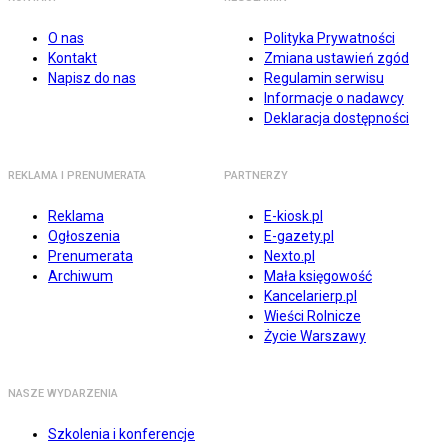
O nas
Polityka Prywatności
Kontakt
Zmiana ustawień zgód
Napisz do nas
Regulamin serwisu
Informacje o nadawcy
Deklaracja dostępności
REKLAMA I PRENUMERATA
PARTNERZY
Reklama
E-kiosk.pl
Ogłoszenia
E-gazety.pl
Prenumerata
Nexto.pl
Archiwum
Mała księgowość
Kancelarierp.pl
Wieści Rolnicze
Życie Warszawy
NASZE WYDARZENIA
Szkolenia i konferencje