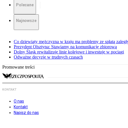
Polecane
Najnowsze
Co dziewiąty mężczyzna w kraju ma problemy ze spłatą zaleg
Prezydent Olsztyna: Stawiamy na komunikację zbiorową
Dolny Śląsk rewitalizuje linie kolejowe i inwestuje w pociągi
Odważne decyzje w trudnych czasach
Promowane treści
KONTAKT
O nas
Kontakt
Napisz do nas