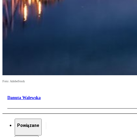
Foto: AdobeStock
Danuta Walewska
Powiązane