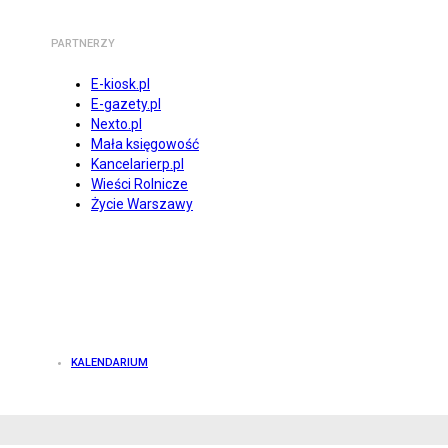
PARTNERZY
E-kiosk.pl
E-gazety.pl
Nexto.pl
Mała księgowość
Kancelarierp.pl
Wieści Rolnicze
Życie Warszawy
KALENDARIUM