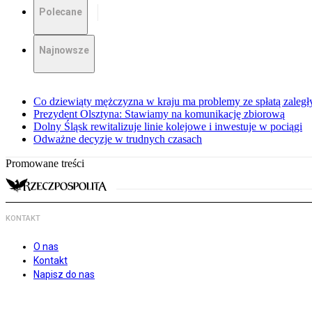
Polecane
Najnowsze
Co dziewiąty mężczyzna w kraju ma problemy ze spłatą zaleg
Prezydent Olsztyna: Stawiamy na komunikację zbiorową
Dolny Śląsk rewitalizuje linie kolejowe i inwestuje w pociągi
Odważne decyzje w trudnych czasach
Promowane treści
KONTAKT
O nas
Kontakt
Napisz do nas