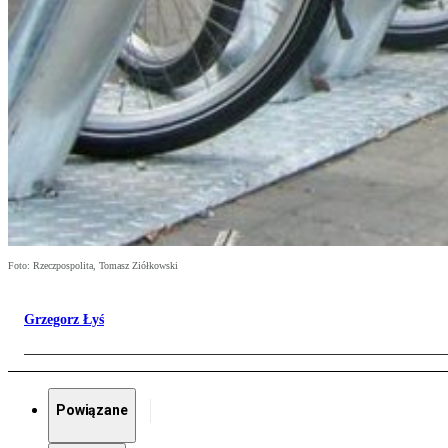
Foto: Rzeczpospolita, Tomasz Ziółkowski
Grzegorz Łyś
Powiązane