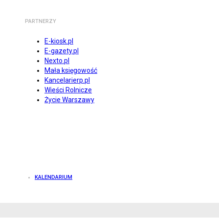
PARTNERZY
E-kiosk.pl
E-gazety.pl
Nexto.pl
Mała księgowość
Kancelarierp.pl
Wieści Rolnicze
Życie Warszawy
KALENDARIUM