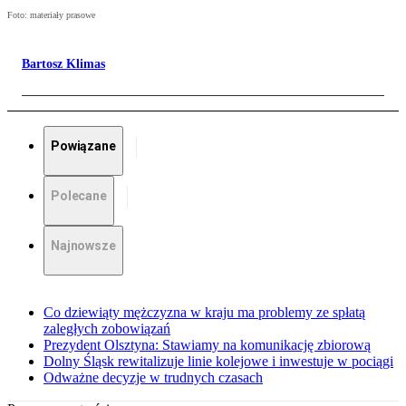
Foto: materiały prasowe
Bartosz Klimas
Powiązane
Polecane
Najnowsze
Co dziewiąty mężczyzna w kraju ma problemy ze spłatą
zaległych zobowiązań
Prezydent Olsztyna: Stawiamy na komunikację zbiorową
Dolny Śląsk rewitalizuje linie kolejowe i inwestuje w pociągi
Odważne decyzje w trudnych czasach