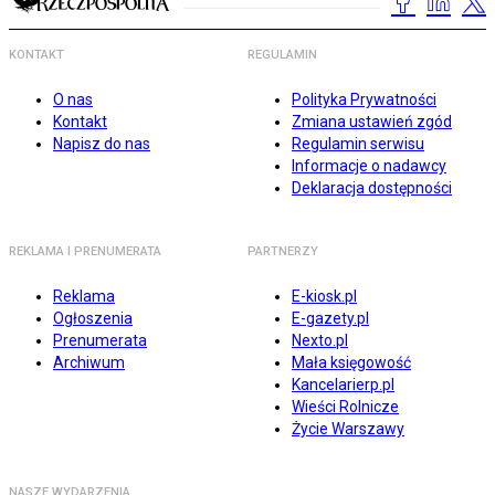
KONTAKT
REGULAMIN
O nas
Polityka Prywatności
Kontakt
Zmiana ustawień zgód
Napisz do nas
Regulamin serwisu
Informacje o nadawcy
Deklaracja dostępności
REKLAMA I PRENUMERATA
PARTNERZY
Reklama
E-kiosk.pl
Ogłoszenia
E-gazety.pl
Prenumerata
Nexto.pl
Archiwum
Mała księgowość
Kancelarierp.pl
Wieści Rolnicze
Życie Warszawy
NASZE WYDARZENIA