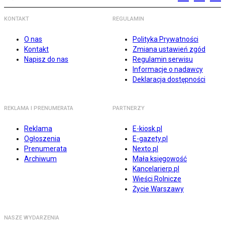
KONTAKT
REGULAMIN
O nas
Polityka Prywatności
Kontakt
Zmiana ustawień zgód
Napisz do nas
Regulamin serwisu
Informacje o nadawcy
Deklaracja dostępności
REKLAMA I PRENUMERATA
PARTNERZY
Reklama
E-kiosk.pl
Ogłoszenia
E-gazety.pl
Prenumerata
Nexto.pl
Archiwum
Mała księgowość
Kancelarierp.pl
Wieści Rolnicze
Życie Warszawy
NASZE WYDARZENIA