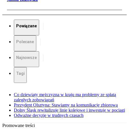
Powiązane
Polecane
Najnowsze
Tagi
Co dziewiąty mężczyzna w kraju ma problemy ze spłatą
zaległych zobowiązań
Prezydent Olsztyna: Stawiamy na komunikację zbiorową
Dolny Śląsk rewitalizuje linie kolejowe i inwestuje w pociągi
Odważne decyzje w trudnych czasach
Promowane treści