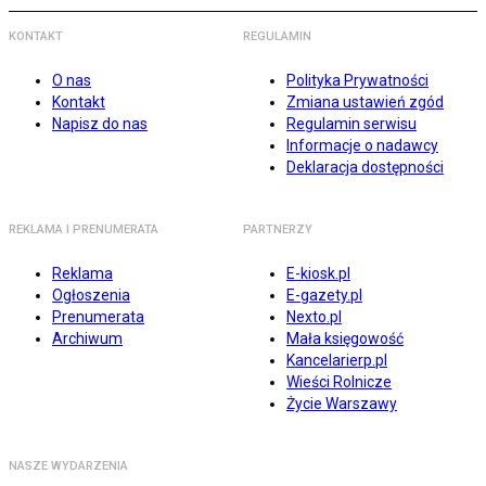
KONTAKT
REGULAMIN
O nas
Polityka Prywatności
Kontakt
Zmiana ustawień zgód
Napisz do nas
Regulamin serwisu
Informacje o nadawcy
Deklaracja dostępności
REKLAMA I PRENUMERATA
PARTNERZY
Reklama
E-kiosk.pl
Ogłoszenia
E-gazety.pl
Prenumerata
Nexto.pl
Archiwum
Mała księgowość
Kancelarierp.pl
Wieści Rolnicze
Życie Warszawy
NASZE WYDARZENIA