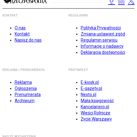
KONTAKT
REGULAMIN
O nas
Polityka Prywatności
Kontakt
Zmiana ustawień zgód
Napisz do nas
Regulamin serwisu
Informacje o nadawcy
Deklaracja dostępności
REKLAMA I PRENUMERATA
PARTNERZY
Reklama
E-kiosk.pl
Ogłoszenia
E-gazety.pl
Prenumerata
Nexto.pl
Archiwum
Mała księgowość
Kancelarierp.pl
Wieści Rolnicze
Życie Warszawy
NASZE WYDARZENIA