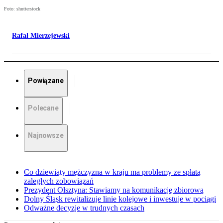
Foto: shutterstock
Rafał Mierzejewski
Powiązane
Polecane
Najnowsze
Co dziewiąty mężczyzna w kraju ma problemy ze spłatą
zaległych zobowiązań
Prezydent Olsztyna: Stawiamy na komunikację zbiorową
Dolny Śląsk rewitalizuje linie kolejowe i inwestuje w pociągi
Odważne decyzje w trudnych czasach