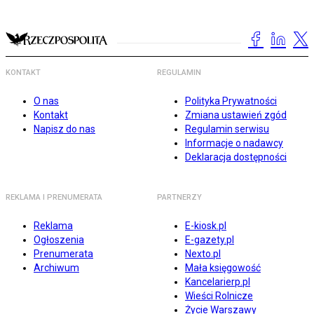
KONTAKT
REGULAMIN
O nas
Polityka Prywatności
Kontakt
Zmiana ustawień zgód
Napisz do nas
Regulamin serwisu
Informacje o nadawcy
Deklaracja dostępności
REKLAMA I PRENUMERATA
PARTNERZY
Reklama
E-kiosk.pl
Ogłoszenia
E-gazety.pl
Prenumerata
Nexto.pl
Archiwum
Mała księgowość
Kancelarierp.pl
Wieści Rolnicze
Życie Warszawy