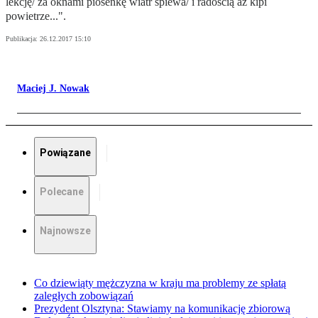
lekcję/ za oknami piosenkę wiatr śpiewa/ i radością aż kipi
powietrze...".
Publikacja:
26.12.2017 15:10
Maciej J. Nowak
Powiązane
Polecane
Najnowsze
Co dziewiąty mężczyzna w kraju ma problemy ze spłatą
zaległych zobowiązań
Prezydent Olsztyna: Stawiamy na komunikację zbiorową