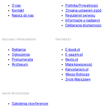
O nas
Polityka Prywatności
Kontakt
Zmiana ustawień zgód
Napisz do nas
Regulamin serwisu
Informacje o nadawcy
Deklaracja dostępności
REKLAMA I PRENUMERATA
PARTNERZY
Reklama
E-kiosk.pl
Ogłoszenia
E-gazety.pl
Prenumerata
Nexto.pl
Archiwum
Mała księgowość
Kancelarierp.pl
Wieści Rolnicze
Życie Warszawy
NASZE WYDARZENIA
Szkolenia i konferencje