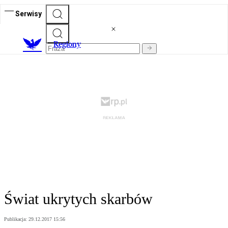
Serwisy
R
egiony
Świat ukrytych skarbów
Publikacja:
29.12.2017 15:56