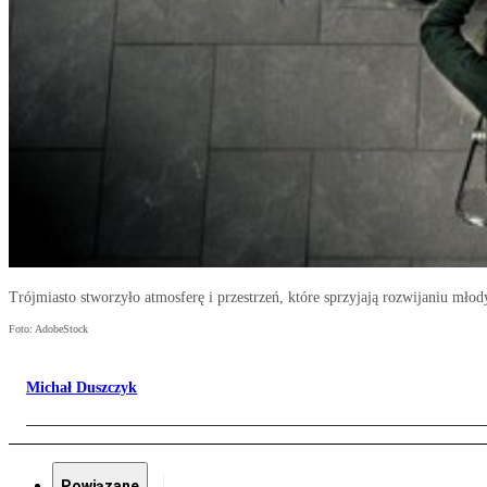
Trójmiasto stworzyło atmosferę i przestrzeń, które sprzyjają rozwijaniu mło
Foto: AdobeStock
Michał Duszczyk
Powiązane