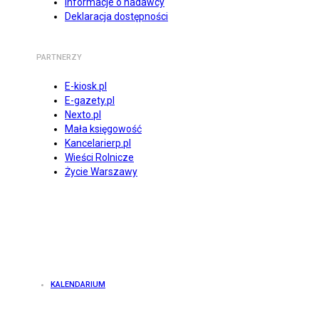
Informacje o nadawcy
Deklaracja dostępności
PARTNERZY
E-kiosk.pl
E-gazety.pl
Nexto.pl
Mała księgowość
Kancelarierp.pl
Wieści Rolnicze
Życie Warszawy
KALENDARIUM