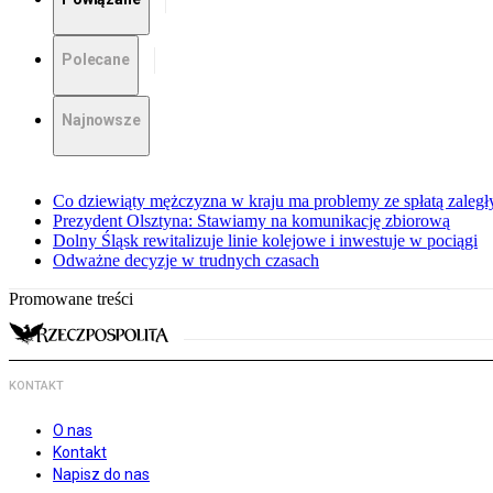
Polecane
Najnowsze
Co dziewiąty mężczyzna w kraju ma problemy ze spłatą zaleg
Prezydent Olsztyna: Stawiamy na komunikację zbiorową
Dolny Śląsk rewitalizuje linie kolejowe i inwestuje w pociągi
Odważne decyzje w trudnych czasach
Promowane treści
KONTAKT
O nas
Kontakt
Napisz do nas