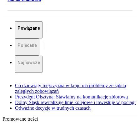
Powiązane
Polecane
Najnowsze
Co dziewiąty mężczyzna w kraju ma problemy ze spłatą
zaległych zobowiązań
Prezydent Olsztyna: Stawiamy na komunikację zbiorową
Dolny Śląsk rewitalizuje linie kolejowe i inwestuje w pociągi
Odważne decyzje w trudnych czasach
Promowane treści