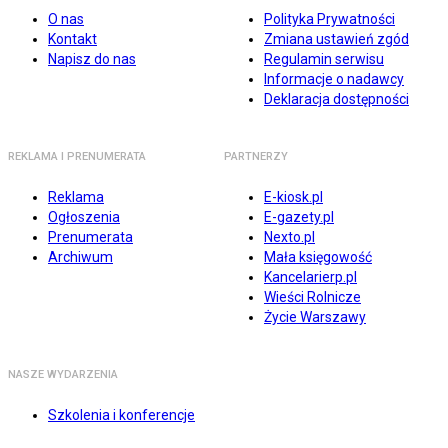
O nas
Polityka Prywatności
Kontakt
Zmiana ustawień zgód
Napisz do nas
Regulamin serwisu
Informacje o nadawcy
Deklaracja dostępności
REKLAMA I PRENUMERATA
PARTNERZY
Reklama
E-kiosk.pl
Ogłoszenia
E-gazety.pl
Prenumerata
Nexto.pl
Archiwum
Mała księgowość
Kancelarierp.pl
Wieści Rolnicze
Życie Warszawy
NASZE WYDARZENIA
Szkolenia i konferencje