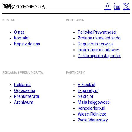
KONTAKT
REGULAMIN
O nas
Polityka Prywatności
Kontakt
Zmiana ustawień zgód
Napisz do nas
Regulamin serwisu
Informacje o nadawcy
Deklaracja dostępności
REKLAMA I PRENUMERATA
PARTNERZY
Reklama
E-kiosk.pl
Ogłoszenia
E-gazety.pl
Prenumerata
Nexto.pl
Archiwum
Mała księgowość
Kancelarierp.pl
Wieści Rolnicze
Życie Warszawy