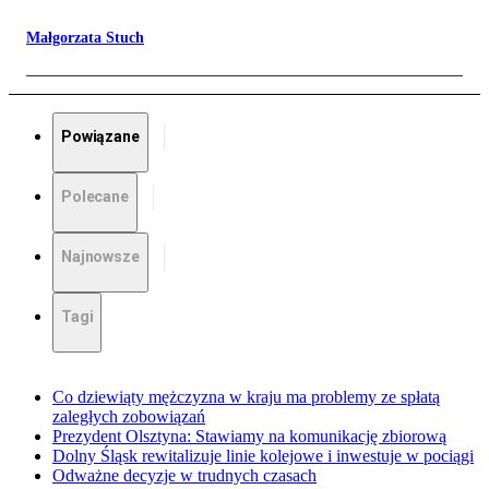
Małgorzata Stuch
Powiązane
Polecane
Najnowsze
Tagi
Co dziewiąty mężczyzna w kraju ma problemy ze spłatą
zaległych zobowiązań
Prezydent Olsztyna: Stawiamy na komunikację zbiorową
Dolny Śląsk rewitalizuje linie kolejowe i inwestuje w pociągi
Odważne decyzje w trudnych czasach