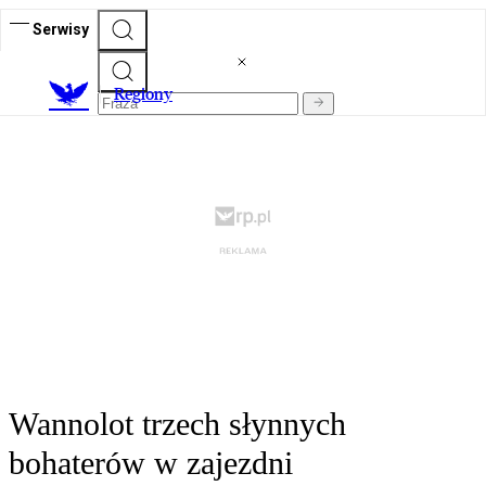
Serwisy
R
egiony
Wannolot trzech słynnych
bohaterów w zajezdni