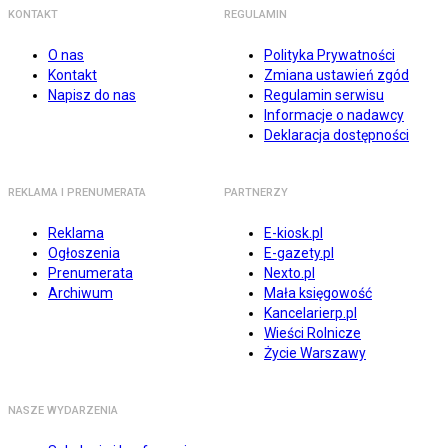
KONTAKT
REGULAMIN
O nas
Polityka Prywatności
Kontakt
Zmiana ustawień zgód
Napisz do nas
Regulamin serwisu
Informacje o nadawcy
Deklaracja dostępności
REKLAMA I PRENUMERATA
PARTNERZY
Reklama
E-kiosk.pl
Ogłoszenia
E-gazety.pl
Prenumerata
Nexto.pl
Archiwum
Mała księgowość
Kancelarierp.pl
Wieści Rolnicze
Życie Warszawy
NASZE WYDARZENIA