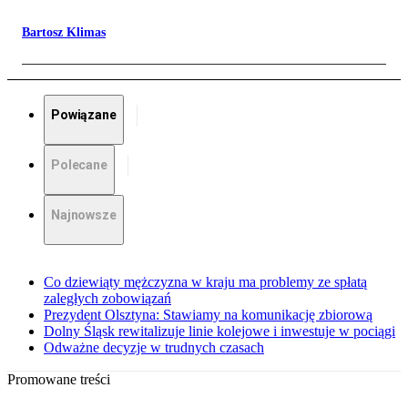
Bartosz Klimas
Powiązane
Polecane
Najnowsze
Co dziewiąty mężczyzna w kraju ma problemy ze spłatą
zaległych zobowiązań
Prezydent Olsztyna: Stawiamy na komunikację zbiorową
Dolny Śląsk rewitalizuje linie kolejowe i inwestuje w pociągi
Odważne decyzje w trudnych czasach
Promowane treści