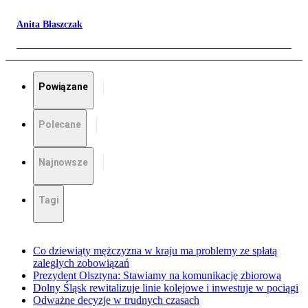
Anita Błaszczak
Powiązane
Polecane
Najnowsze
Tagi
Co dziewiąty mężczyzna w kraju ma problemy ze spłatą
zaległych zobowiązań
Prezydent Olsztyna: Stawiamy na komunikację zbiorową
Dolny Śląsk rewitalizuje linie kolejowe i inwestuje w pociągi
Odważne decyzje w trudnych czasach