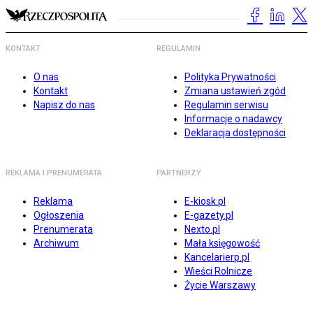
KONTAKT
REGULAMIN
O nas
Polityka Prywatności
Kontakt
Zmiana ustawień zgód
Napisz do nas
Regulamin serwisu
Informacje o nadawcy
Deklaracja dostępności
REKLAMA I PRENUMERATA
PARTNERZY
Reklama
E-kiosk.pl
Ogłoszenia
E-gazety.pl
Prenumerata
Nexto.pl
Archiwum
Mała księgowość
Kancelarierp.pl
Wieści Rolnicze
Życie Warszawy