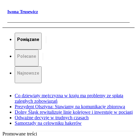
Iwona Trusewicz
Powiązane
Polecane
Najnowsze
Co dziewiąty mężczyzna w kraju ma problemy ze spłatą
zaległych zobowiązań
Prezydent Olsztyna: Stawiamy na komunikację zbiorową
Dolny Śląsk rewitalizuje linie kolejowe i inwestuje w pociągi
Odważne decyzje w trudnych czasach
Samorządy na celowniku hakerów
Promowane treści