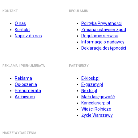
KONTAKT
REGULAMIN
O nas
Polityka Prywatności
Kontakt
Zmiana ustawień zgód
Napisz do nas
Regulamin serwisu
Informacje o nadawcy
Deklaracja dostępności
REKLAMA I PRENUMERATA
PARTNERZY
Reklama
E-kiosk.pl
Ogłoszenia
E-gazety.pl
Prenumerata
Nexto.pl
Archiwum
Mała księgowość
Kancelarierp.pl
Wieści Rolnicze
Życie Warszawy
NASZE WYDARZENIA