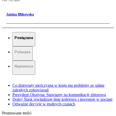
Foto: UM Opole
Janina Blikowska
Powiązane
Polecane
Najnowsze
Co dziewiąty mężczyzna w kraju ma problemy ze spłatą
zaległych zobowiązań
Prezydent Olsztyna: Stawiamy na komunikację zbiorową
Dolny Śląsk rewitalizuje linie kolejowe i inwestuje w pociągi
Odważne decyzje w trudnych czasach
Promowane treści