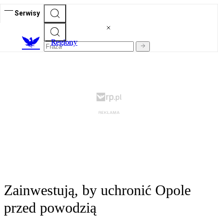
Serwisy
R
egiony
Zainwestują, by uchronić Opole
przed powodzią