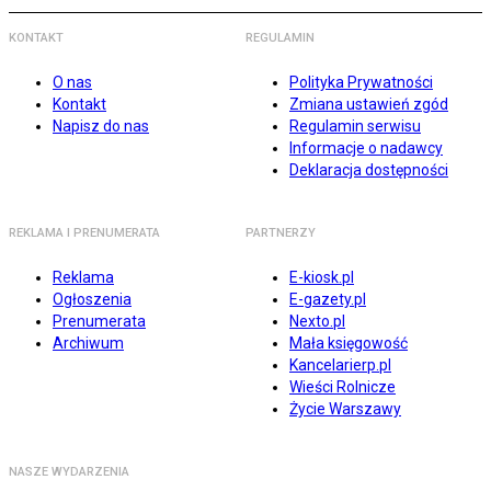
KONTAKT
REGULAMIN
O nas
Polityka Prywatności
Kontakt
Zmiana ustawień zgód
Napisz do nas
Regulamin serwisu
Informacje o nadawcy
Deklaracja dostępności
REKLAMA I PRENUMERATA
PARTNERZY
Reklama
E-kiosk.pl
Ogłoszenia
E-gazety.pl
Prenumerata
Nexto.pl
Archiwum
Mała księgowość
Kancelarierp.pl
Wieści Rolnicze
Życie Warszawy
NASZE WYDARZENIA