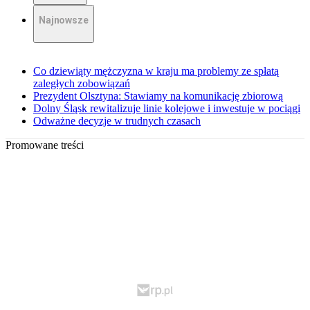
Najnowsze
Co dziewiąty mężczyzna w kraju ma problemy ze spłatą
zaległych zobowiązań
Prezydent Olsztyna: Stawiamy na komunikację zbiorową
Dolny Śląsk rewitalizuje linie kolejowe i inwestuje w pociągi
Odważne decyzje w trudnych czasach
Promowane treści