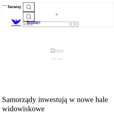
Serwisy
R
egiony
Samorządy inwestują w nowe hale
widowiskowe