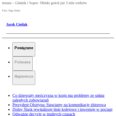
miasta – Gdańsk i Sopot. Obiekt gościł już 3 mln widzów.
Foto: Ergo Arena
Jacek Cieślak
Powiązane
Polecane
Najnowsze
Co dziewiąty mężczyzna w kraju ma problemy ze spłatą
zaległych zobowiązań
Prezydent Olsztyna: Stawiamy na komunikację zbiorową
Dolny Śląsk rewitalizuje linie kolejowe i inwestuje w pociągi
Odważne decyzje w trudnych czasach