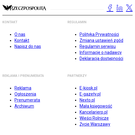
KONTAKT
REGULAMIN
O nas
Polityka Prywatności
Kontakt
Zmiana ustawień zgód
Napisz do nas
Regulamin serwisu
Informacje o nadawcy
Deklaracja dostępności
REKLAMA I PRENUMERATA
PARTNERZY
Reklama
E-kiosk.pl
Ogłoszenia
E-gazety.pl
Prenumerata
Nexto.pl
Archiwum
Mała księgowość
Kancelarierp.pl
Wieści Rolnicze
Życie Warszawy