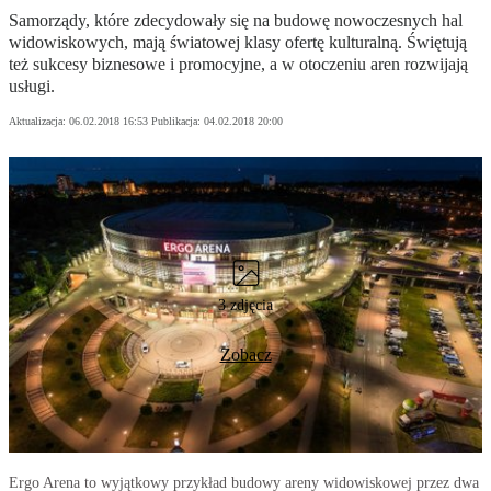
Samorządy, które zdecydowały się na budowę nowoczesnych hal
widowiskowych, mają światowej klasy ofertę kulturalną. Świętują
też sukcesy biznesowe i promocyjne, a w otoczeniu aren rozwijają
usługi.
Aktualizacja:
06.02.2018 16:53
Publikacja:
04.02.2018 20:00
3 zdjęcia
Zobacz
Ergo Arena to wyjątkowy przykład budowy areny widowiskowej przez dwa