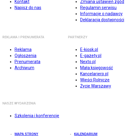
Kontakt
Zmiana ustawień zgód
Napisz do nas
Regulamin serwisu
Informacje o nadawcy
Deklaracja dostępności
REKLAMA I PRENUMERATA
PARTNERZY
Reklama
E-kiosk.pl
Ogłoszenia
E-gazety.pl
Prenumerata
Nexto.pl
Archiwum
Mała księgowość
Kancelarierp.pl
Wieści Rolnicze
Życie Warszawy
NASZE WYDARZENIA
Szkolenia i konferencje
MAPA STRONY
KALENDARIUM