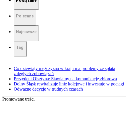
Powiązane
Polecane
Najnowsze
Tagi
Co dziewiąty mężczyzna w kraju ma problemy ze spłatą
zaległych zobowiązań
Prezydent Olsztyna: Stawiamy na komunikację zbiorową
Dolny Śląsk rewitalizuje linie kolejowe i inwestuje w pociągi
Odważne decyzje w trudnych czasach
Promowane treści