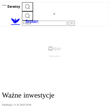
Serwisy
R
egiony
Ważne inwestycje
Publikacja:
11.02.2018 20:00