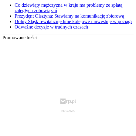
Co dziewiąty mężczyzna w kraju ma problemy ze spłatą
zaległych zobowiązań
Prezydent Olsztyna: Stawiamy na komunikację zbiorową
Dolny Śląsk rewitalizuje linie kolejowe i inwestuje w pociągi
Odważne decyzje w trudnych czasach
Promowane treści