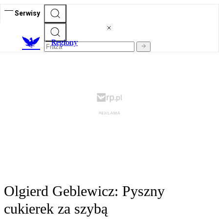
Serwisy
R
egiony
Olgierd Geblewicz: Pyszny
cukierek za szybą