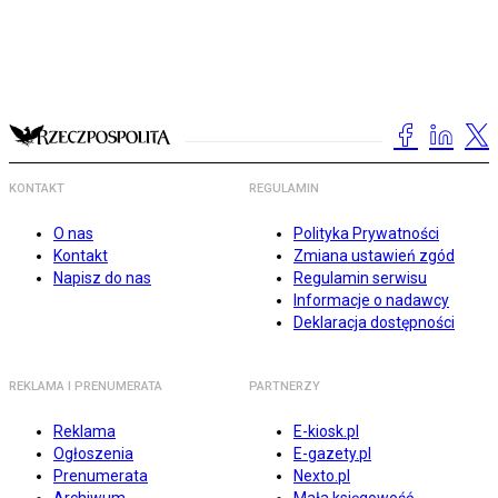
KONTAKT
REGULAMIN
O nas
Polityka Prywatności
Kontakt
Zmiana ustawień zgód
Napisz do nas
Regulamin serwisu
Informacje o nadawcy
Deklaracja dostępności
REKLAMA I PRENUMERATA
PARTNERZY
Reklama
E-kiosk.pl
Ogłoszenia
E-gazety.pl
Prenumerata
Nexto.pl