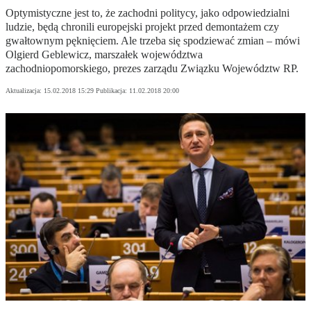
Optymistyczne jest to, że zachodni politycy, jako odpowiedzialni
ludzie, będą chronili europejski projekt przed demontażem czy
gwałtownym pęknięciem. Ale trzeba się spodziewać zmian – mówi
Olgierd Geblewicz, marszałek województwa
zachodniopomorskiego, prezes zarządu Związku Województw RP.
Aktualizacja:
15.02.2018 15:29
Publikacja:
11.02.2018 20:00