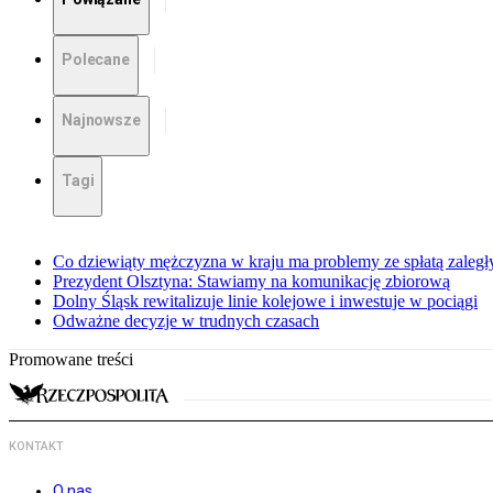
Polecane
Najnowsze
Tagi
Co dziewiąty mężczyzna w kraju ma problemy ze spłatą zaleg
Prezydent Olsztyna: Stawiamy na komunikację zbiorową
Dolny Śląsk rewitalizuje linie kolejowe i inwestuje w pociągi
Odważne decyzje w trudnych czasach
Promowane treści
KONTAKT
O nas