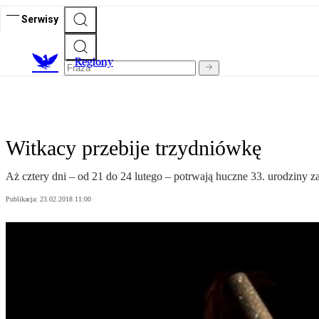
Serwisy
R
egiony
Witkacy przebije trzydniówkę
Aż cztery dni – od 21 do 24 lutego – potrwają huczne 33. urodziny za
Publikacja:
23.02.2018 11:00