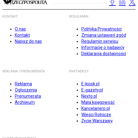
KONTAKT
REGULAMIN
O nas
Polityka Prywatności
Kontakt
Zmiana ustawień zgód
Napisz do nas
Regulamin serwisu
Informacje o nadawcy
Deklaracja dostępności
REKLAMA I PRENUMERATA
PARTNERZY
Reklama
E-kiosk.pl
Ogłoszenia
E-gazety.pl
Prenumerata
Nexto.pl
Archiwum
Mała księgowość
Kancelarierp.pl
Wieści Rolnicze
Życie Warszawy