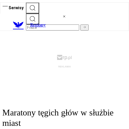
Serwisy
R
egiony
Maratony tęgich głów w służbie
miast