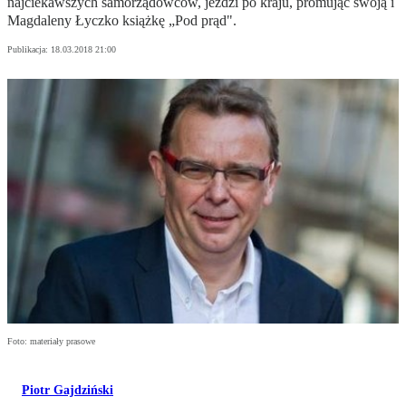
najciekawszych samorządowców, jeździ po kraju, promując swoją i
Magdaleny Łyczko książkę „Pod prąd".
Publikacja:
18.03.2018 21:00
Foto: materiały prasowe
Piotr Gajdziński