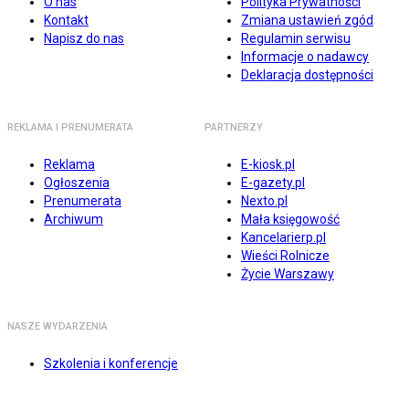
O nas
Polityka Prywatności
Kontakt
Zmiana ustawień zgód
Napisz do nas
Regulamin serwisu
Informacje o nadawcy
Deklaracja dostępności
REKLAMA I PRENUMERATA
PARTNERZY
Reklama
E-kiosk.pl
Ogłoszenia
E-gazety.pl
Prenumerata
Nexto.pl
Archiwum
Mała księgowość
Kancelarierp.pl
Wieści Rolnicze
Życie Warszawy
NASZE WYDARZENIA
Szkolenia i konferencje