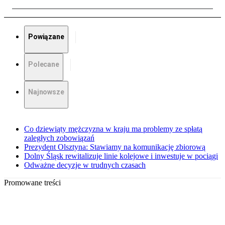
Powiązane
Polecane
Najnowsze
Co dziewiąty mężczyzna w kraju ma problemy ze spłatą
zaległych zobowiązań
Prezydent Olsztyna: Stawiamy na komunikację zbiorową
Dolny Śląsk rewitalizuje linie kolejowe i inwestuje w pociągi
Odważne decyzje w trudnych czasach
Promowane treści