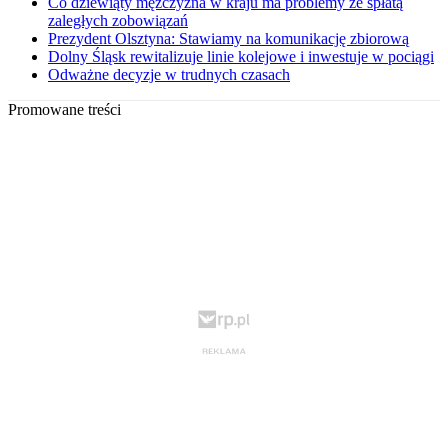
Co dziewiąty mężczyzna w kraju ma problemy ze spłatą
zaległych zobowiązań
Prezydent Olsztyna: Stawiamy na komunikację zbiorową
Dolny Śląsk rewitalizuje linie kolejowe i inwestuje w pociągi
Odważne decyzje w trudnych czasach
Promowane treści