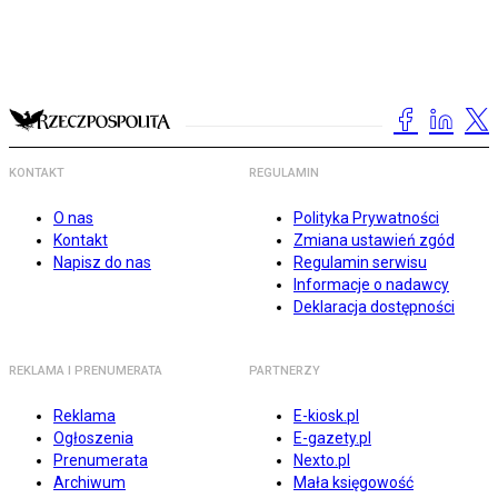
KONTAKT
REGULAMIN
O nas
Polityka Prywatności
Kontakt
Zmiana ustawień zgód
Napisz do nas
Regulamin serwisu
Informacje o nadawcy
Deklaracja dostępności
REKLAMA I PRENUMERATA
PARTNERZY
Reklama
E-kiosk.pl
Ogłoszenia
E-gazety.pl
Prenumerata
Nexto.pl
Archiwum
Mała księgowość