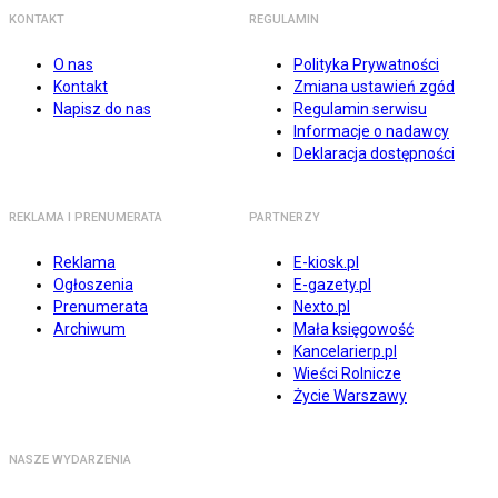
KONTAKT
REGULAMIN
O nas
Polityka Prywatności
Kontakt
Zmiana ustawień zgód
Napisz do nas
Regulamin serwisu
Informacje o nadawcy
Deklaracja dostępności
REKLAMA I PRENUMERATA
PARTNERZY
Reklama
E-kiosk.pl
Ogłoszenia
E-gazety.pl
Prenumerata
Nexto.pl
Archiwum
Mała księgowość
Kancelarierp.pl
Wieści Rolnicze
Życie Warszawy
NASZE WYDARZENIA