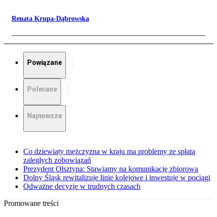
Renata Krupa-Dąbrowska
Powiązane
Polecane
Najnowsze
Co dziewiąty mężczyzna w kraju ma problemy ze spłatą
zaległych zobowiązań
Prezydent Olsztyna: Stawiamy na komunikację zbiorową
Dolny Śląsk rewitalizuje linie kolejowe i inwestuje w pociągi
Odważne decyzje w trudnych czasach
Promowane treści