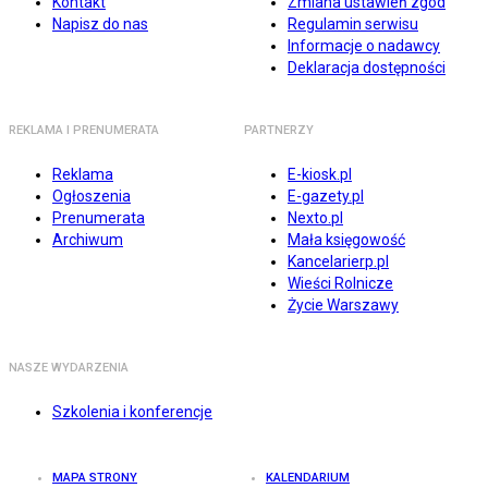
Kontakt
Zmiana ustawień zgód
Napisz do nas
Regulamin serwisu
Informacje o nadawcy
Deklaracja dostępności
REKLAMA I PRENUMERATA
PARTNERZY
Reklama
E-kiosk.pl
Ogłoszenia
E-gazety.pl
Prenumerata
Nexto.pl
Archiwum
Mała księgowość
Kancelarierp.pl
Wieści Rolnicze
Życie Warszawy
NASZE WYDARZENIA
Szkolenia i konferencje
MAPA STRONY
KALENDARIUM