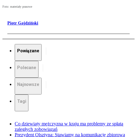
Foto: materiały prasowe
Piotr Gajdziński
Powiązane
Polecane
Najnowsze
Tagi
Co dziewiąty mężczyzna w kraju ma problemy ze spłatą
zaległych zobowiązań
Prezydent Olsztyna: Stawiamy na komunikację zbiorową