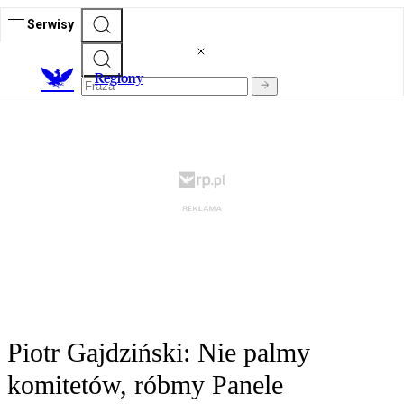
Serwisy
R
egiony
Piotr Gajdziński: Nie palmy
komitetów, róbmy Panele