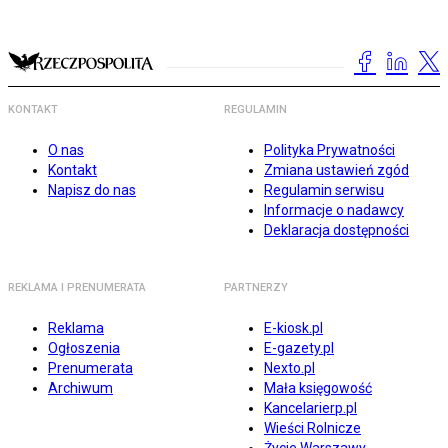
KONTAKT
REGULAMIN
O nas
Polityka Prywatności
Kontakt
Zmiana ustawień zgód
Napisz do nas
Regulamin serwisu
Informacje o nadawcy
Deklaracja dostępności
REKLAMA I PRENUMERATA
PARTNERZY
Reklama
E-kiosk.pl
Ogłoszenia
E-gazety.pl
Prenumerata
Nexto.pl
Archiwum
Mała księgowość
Kancelarierp.pl
Wieści Rolnicze