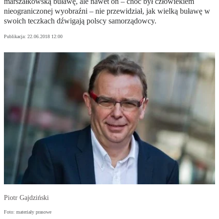
marszałkowską buławę, ale nawet on – choć był człowiekiem
nieograniczonej wyobraźni – nie przewidział, jak wielką buławę w
swoich teczkach dźwigają polscy samorządowcy.
Publikacja:
22.06.2018 12:00
Piotr Gajdziński
Foto: materiały prasowe