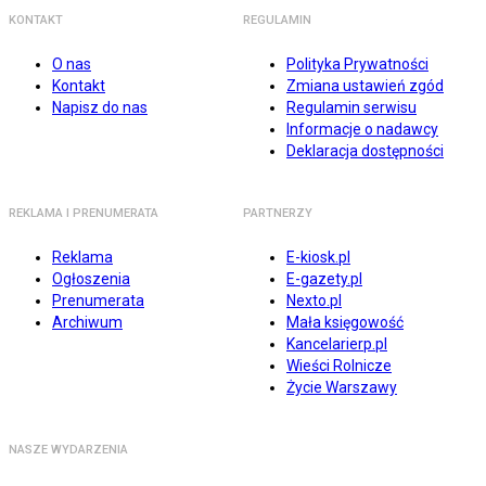
KONTAKT
REGULAMIN
O nas
Polityka Prywatności
Kontakt
Zmiana ustawień zgód
Napisz do nas
Regulamin serwisu
Informacje o nadawcy
Deklaracja dostępności
REKLAMA I PRENUMERATA
PARTNERZY
Reklama
E-kiosk.pl
Ogłoszenia
E-gazety.pl
Prenumerata
Nexto.pl
Archiwum
Mała księgowość
Kancelarierp.pl
Wieści Rolnicze
Życie Warszawy
NASZE WYDARZENIA