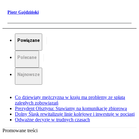
Piotr Gajdziński
Powiązane
Polecane
Najnowsze
Co dziewiąty mężczyzna w kraju ma problemy ze spłatą
zaległych zobowiązań
Prezydent Olsztyna: Stawiamy na komunikację zbiorową
Dolny Śląsk rewitalizuje linie kolejowe i inwestuje w pociągi
Odważne decyzje w trudnych czasach
Promowane treści