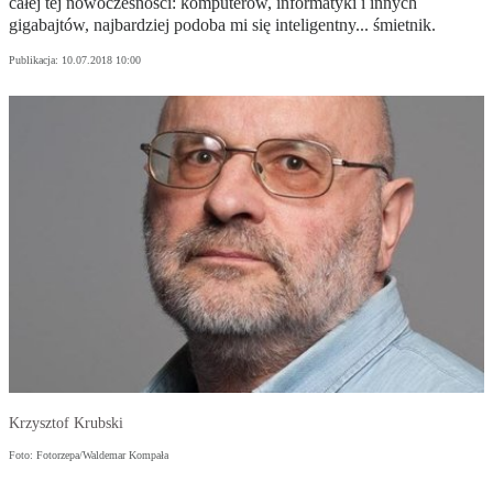
całej tej nowoczesności: komputerów, informatyki i innych
gigabajtów, najbardziej podoba mi się inteligentny... śmietnik.
Publikacja:
10.07.2018 10:00
Krzysztof Krubski
Foto: Fotorzepa/Waldemar Kompała