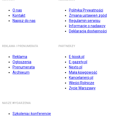
O nas
Polityka Prywatności
Kontakt
Zmiana ustawień zgód
Napisz do nas
Regulamin serwisu
Informacje o nadawcy
Deklaracja dostępności
REKLAMA I PRENUMERATA
PARTNERZY
Reklama
E-kiosk.pl
Ogłoszenia
E-gazety.pl
Prenumerata
Nexto.pl
Archiwum
Mała księgowość
Kancelarierp.pl
Wieści Rolnicze
Życie Warszawy
NASZE WYDARZENIA
Szkolenia i konferencje