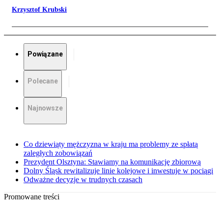
Krzysztof Krubski
Powiązane
Polecane
Najnowsze
Co dziewiąty mężczyzna w kraju ma problemy ze spłatą
zaległych zobowiązań
Prezydent Olsztyna: Stawiamy na komunikację zbiorową
Dolny Śląsk rewitalizuje linie kolejowe i inwestuje w pociągi
Odważne decyzje w trudnych czasach
Promowane treści