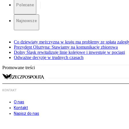
Polecane
Najnowsze
Co dziewiąty mężczyzna w kraju ma problemy ze spłatą zaleg
Prezydent Olsztyna: Stawiamy na komunikację zbiorową
Dolny Śląsk rewitalizuje linie kolejowe i inwestuje w pociągi
Odważne decyzje w trudnych czasach
Promowane treści
KONTAKT
O nas
Kontakt
Napisz do nas