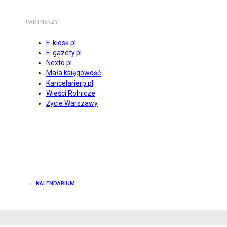
PARTNERZY
E-kiosk.pl
E-gazety.pl
Nexto.pl
Mała księgowość
Kancelarierp.pl
Wieści Rolnicze
Życie Warszawy
KALENDARIUM