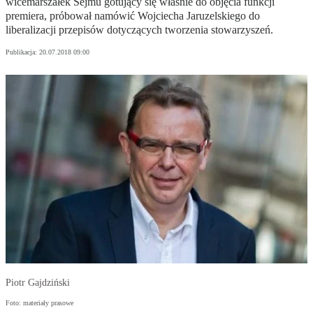
wicemarszałek Sejmu gotujący się właśnie do objęcia funkcji
premiera, próbował namówić Wojciecha Jaruzelskiego do
liberalizacji przepisów dotyczących tworzenia stowarzyszeń.
Publikacja:
20.07.2018 09:00
Piotr Gajdziński
Foto: materiały prasowe