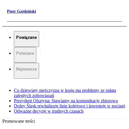
Piotr Gajdziński
Powiązane
Polecane
Najnowsze
Co dziewiąty mężczyzna w kraju ma problemy ze spłatą
zaległych zobowiązań
Prezydent Olsztyna: Stawiamy na komunikację zbiorową
Dolny Śląsk rewitalizuje linie kolejowe i inwestuje w pociągi
Odważne decyzje w trudnych czasach
Promowane treści