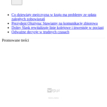
Co dziewiąty mężczyzna w kraju ma problemy ze spłatą
zaległych zobowiązań
Prezydent Olsztyna: Stawiamy na komunikację zbiorową
Dolny Śląsk rewitalizuje linie kolejowe i inwestuje w pociągi
Odważne decyzje w trudnych czasach
Promowane treści