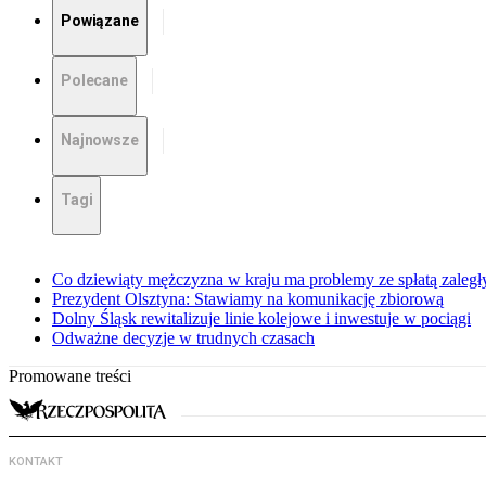
Powiązane
Polecane
Najnowsze
Tagi
Co dziewiąty mężczyzna w kraju ma problemy ze spłatą zaleg
Prezydent Olsztyna: Stawiamy na komunikację zbiorową
Dolny Śląsk rewitalizuje linie kolejowe i inwestuje w pociągi
Odważne decyzje w trudnych czasach
Promowane treści
KONTAKT