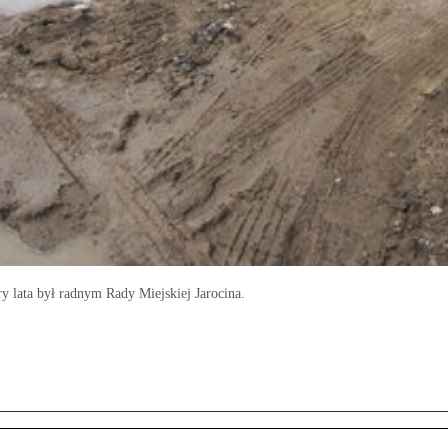
y lata był radnym Rady Miejskiej Jarocina.