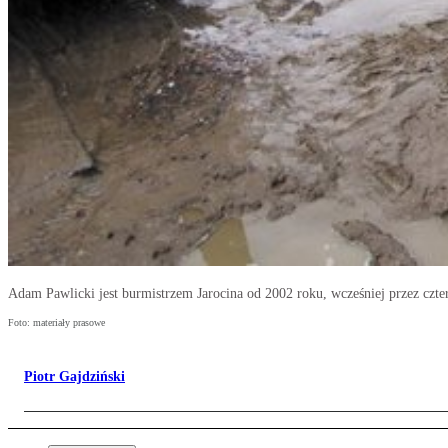
Adam Pawlicki jest burmistrzem Jarocina od 2002 roku, wcześniej przez czter
Foto: materiały prasowe
Piotr Gajdziński