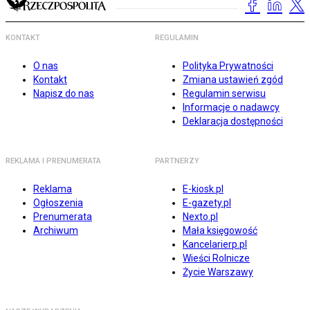
KONTAKT
REGULAMIN
O nas
Polityka Prywatności
Kontakt
Zmiana ustawień zgód
Napisz do nas
Regulamin serwisu
Informacje o nadawcy
Deklaracja dostępności
REKLAMA I PRENUMERATA
PARTNERZY
Reklama
E-kiosk.pl
Ogłoszenia
E-gazety.pl
Prenumerata
Nexto.pl
Archiwum
Mała księgowość
Kancelarierp.pl
Wieści Rolnicze
Życie Warszawy