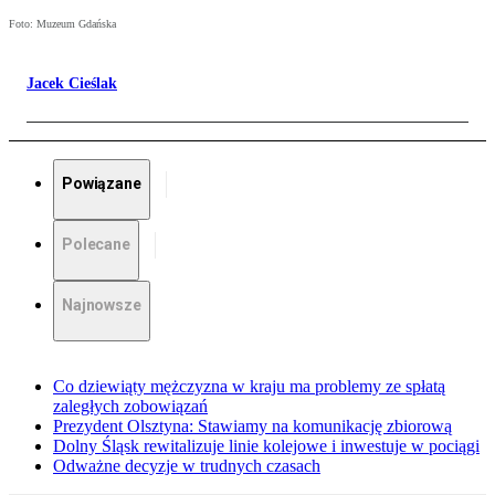
Foto: Muzeum Gdańska
Jacek Cieślak
Powiązane
Polecane
Najnowsze
Co dziewiąty mężczyzna w kraju ma problemy ze spłatą
zaległych zobowiązań
Prezydent Olsztyna: Stawiamy na komunikację zbiorową
Dolny Śląsk rewitalizuje linie kolejowe i inwestuje w pociągi
Odważne decyzje w trudnych czasach