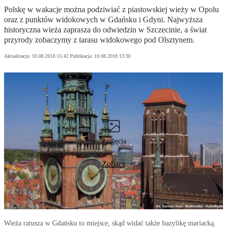
Polskę w wakacje można podziwiać z piastowskiej wieży w Opolu
oraz z punktów widokowych w Gdańsku i Gdyni. Najwyższa
historyczna wieża zaprasza do odwiedzin w Szczecinie, a świat
przyrody zobaczymy z tarasu widokowego pod Olsztynem.
Aktualizacja:
10.08.2018 15:42
Publikacja:
10.08.2018 13:30
3 zdjęcia
Zobacz
Wieża ratusza w Gdańsku to miejsce, skąd widać także bazylikę mariacką.