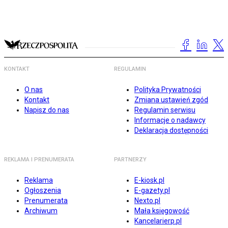
KONTAKT
REGULAMIN
O nas
Polityka Prywatności
Kontakt
Zmiana ustawień zgód
Napisz do nas
Regulamin serwisu
Informacje o nadawcy
Deklaracja dostępności
REKLAMA I PRENUMERATA
PARTNERZY
Reklama
E-kiosk.pl
Ogłoszenia
E-gazety.pl
Prenumerata
Nexto.pl
Archiwum
Mała księgowość
Kancelarierp.pl