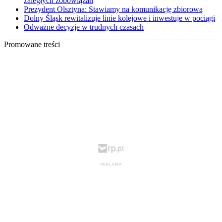
zaległych zobowiązań
Prezydent Olsztyna: Stawiamy na komunikację zbiorową
Dolny Śląsk rewitalizuje linie kolejowe i inwestuje w pociągi
Odważne decyzje w trudnych czasach
Promowane treści