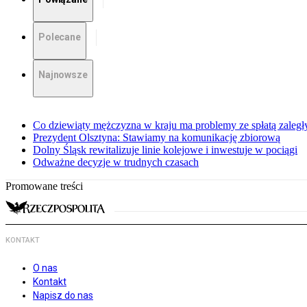
Polecane
Najnowsze
Co dziewiąty mężczyzna w kraju ma problemy ze spłatą zaleg
Prezydent Olsztyna: Stawiamy na komunikację zbiorową
Dolny Śląsk rewitalizuje linie kolejowe i inwestuje w pociągi
Odważne decyzje w trudnych czasach
Promowane treści
KONTAKT
O nas
Kontakt
Napisz do nas