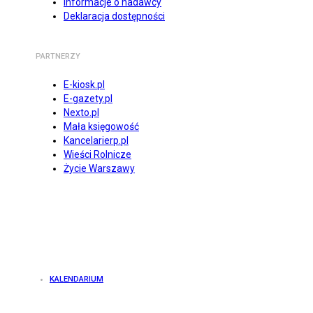
Informacje o nadawcy
Deklaracja dostępności
PARTNERZY
E-kiosk.pl
E-gazety.pl
Nexto.pl
Mała księgowość
Kancelarierp.pl
Wieści Rolnicze
Życie Warszawy
KALENDARIUM