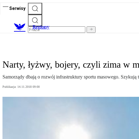
Serwisy
R
egiony
Narty, łyżwy, bojery, czyli zima w m
Samorządy dbają o rozwój infrastruktury sportu masowego. Szykują te
Publikacja:
14.11.2018 09:00