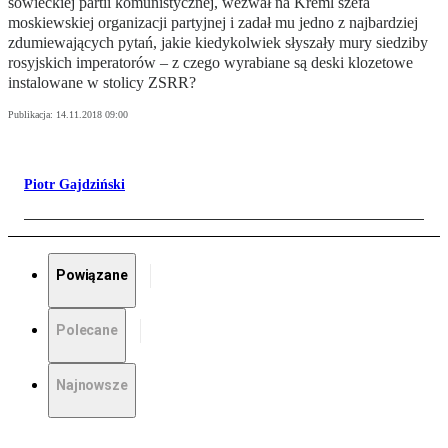
sowieckiej partii komunistycznej, wezwał na Kreml szefa
moskiewskiej organizacji partyjnej i zadał mu jedno z najbardziej
zdumiewających pytań, jakie kiedykolwiek słyszały mury siedziby
rosyjskich imperatorów – z czego wyrabiane są deski klozetowe
instalowane w stolicy ZSRR?
Publikacja:
14.11.2018 09:00
Piotr Gajdziński
Powiązane
Polecane
Najnowsze