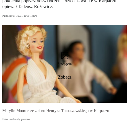
pokolenia poprzez doświadczenia dzieciństwa. Te w Karpaczu
opiewał Tadeusz Różewicz.
Publikacja:
16.01.2019 14:00
3 zdjęcia
Zobacz
Marylin Monroe ze zbioru Henryka Tomaszewskiego w Karpaczu
Foto: materiały prasowe