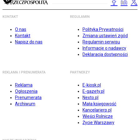
KONTAKT
REGULAMIN
O nas
Polityka Prywatności
Kontakt
Zmiana ustawień zgód
Napisz do nas
Regulamin serwisu
Informacje o nadawcy
Deklaracja dostępności
REKLAMA I PRENUMERATA
PARTNERZY
Reklama
E-kiosk.pl
Ogłoszenia
E-gazety.pl
Prenumerata
Nexto.pl
Archiwum
Mała księgowość
Kancelarierp.pl
Wieści Rolnicze
Życie Warszawy