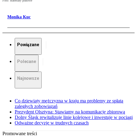
Foto: materiały prasowe
Monika Kuc
Powiązane
Polecane
Najnowsze
Co dziewiąty mężczyzna w kraju ma problemy ze spłatą
zaległych zobowiązań
Prezydent Olsztyna: Stawiamy na komunikację zbiorową
Dolny Śląsk rewitalizuje linie kolejowe i inwestuje w pociągi
Odważne decyzje w trudnych czasach
Promowane treści