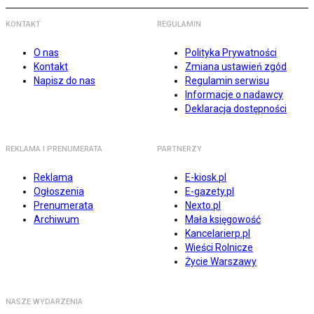
KONTAKT
REGULAMIN
O nas
Polityka Prywatności
Kontakt
Zmiana ustawień zgód
Napisz do nas
Regulamin serwisu
Informacje o nadawcy
Deklaracja dostępności
REKLAMA I PRENUMERATA
PARTNERZY
Reklama
E-kiosk.pl
Ogłoszenia
E-gazety.pl
Prenumerata
Nexto.pl
Archiwum
Mała księgowość
Kancelarierp.pl
Wieści Rolnicze
Życie Warszawy
NASZE WYDARZENIA