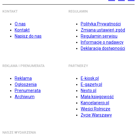
KONTAKT
REGULAMIN
O nas
Polityka Prywatności
Kontakt
Zmiana ustawień zgód
Napisz do nas
Regulamin serwisu
Informacje o nadawcy
Deklaracja dostępności
REKLAMA I PRENUMERATA
PARTNERZY
Reklama
E-kiosk.pl
Ogłoszenia
E-gazety.pl
Prenumerata
Nexto.pl
Archiwum
Mała księgowość
Kancelarierp.pl
Wieści Rolnicze
Życie Warszawy
NASZE WYDARZENIA