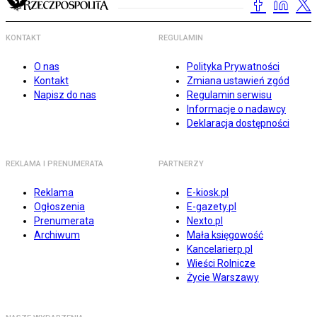
KONTAKT
REGULAMIN
O nas
Polityka Prywatności
Kontakt
Zmiana ustawień zgód
Napisz do nas
Regulamin serwisu
Informacje o nadawcy
Deklaracja dostępności
REKLAMA I PRENUMERATA
PARTNERZY
Reklama
E-kiosk.pl
Ogłoszenia
E-gazety.pl
Prenumerata
Nexto.pl
Archiwum
Mała księgowość
Kancelarierp.pl
Wieści Rolnicze
Życie Warszawy