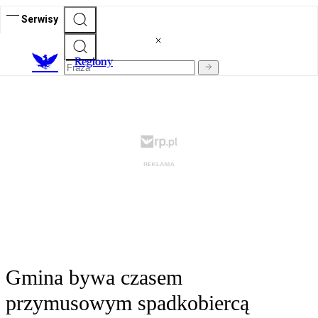
Serwisy
R
egiony
Gmina bywa czasem
przymusowym spadkobiercą