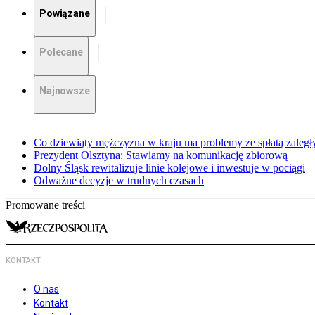
Powiązane
Polecane
Najnowsze
Co dziewiąty mężczyzna w kraju ma problemy ze spłatą zaleg
Prezydent Olsztyna: Stawiamy na komunikację zbiorową
Dolny Śląsk rewitalizuje linie kolejowe i inwestuje w pociągi
Odważne decyzje w trudnych czasach
Promowane treści
KONTAKT
O nas
Kontakt