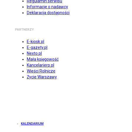
Regulamin serwisu
Informacje o nadawcy
Deklaracja dostępności
PARTNERZY
E-kiosk.pl
E-gazety.pl
Nexto.pl
Mała księgowość
Kancelarierp.pl
Wieści Rolnicze
Życie Warszawy
KALENDARIUM