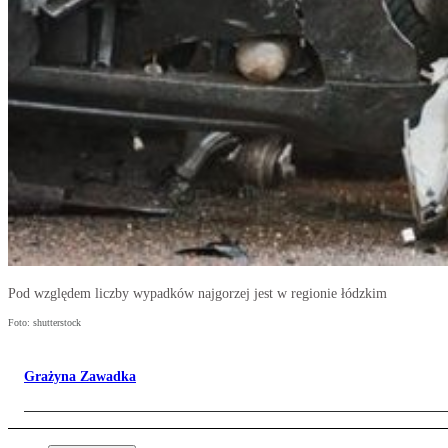
Pod względem liczby wypadków najgorzej jest w regionie łódzkim
Foto: shutterstock
Grażyna Zawadka