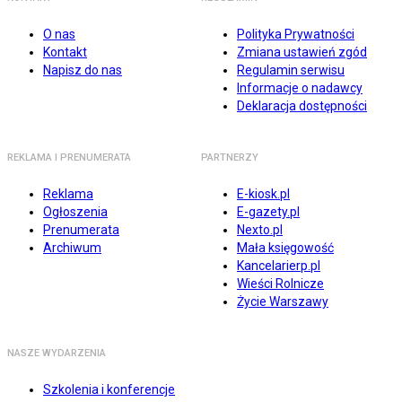
O nas
Polityka Prywatności
Kontakt
Zmiana ustawień zgód
Napisz do nas
Regulamin serwisu
Informacje o nadawcy
Deklaracja dostępności
REKLAMA I PRENUMERATA
PARTNERZY
Reklama
E-kiosk.pl
Ogłoszenia
E-gazety.pl
Prenumerata
Nexto.pl
Archiwum
Mała księgowość
Kancelarierp.pl
Wieści Rolnicze
Życie Warszawy
NASZE WYDARZENIA
Szkolenia i konferencje