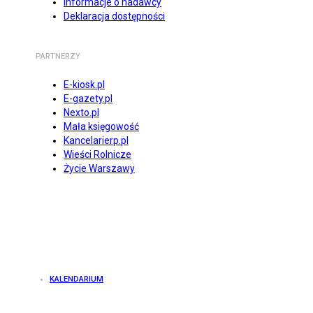
Informacje o nadawcy
Deklaracja dostępności
PARTNERZY
E-kiosk.pl
E-gazety.pl
Nexto.pl
Mała księgowość
Kancelarierp.pl
Wieści Rolnicze
Życie Warszawy
KALENDARIUM