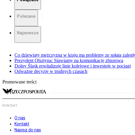
Polecane
Najnowsze
Co dziewiąty mężczyzna w kraju ma problemy ze spłatą zaleg
Prezydent Olsztyna: Stawiamy na komunikację zbiorową
Dolny Śląsk rewitalizuje linie kolejowe i inwestuje w pociągi
Odważne decyzje w trudnych czasach
Promowane treści
KONTAKT
O nas
Kontakt
Napisz do nas