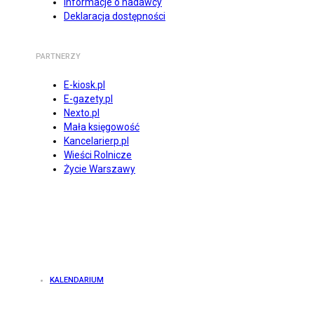
Informacje o nadawcy
Deklaracja dostępności
PARTNERZY
E-kiosk.pl
E-gazety.pl
Nexto.pl
Mała księgowość
Kancelarierp.pl
Wieści Rolnicze
Życie Warszawy
KALENDARIUM