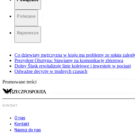
Polecane
Najnowsze
Co dziewiąty mężczyzna w kraju ma problemy ze spłatą zaleg
Prezydent Olsztyna: Stawiamy na komunikację zbiorową
Dolny Śląsk rewitalizuje linie kolejowe i inwestuje w pociągi
Odważne decyzje w trudnych czasach
Promowane treści
KONTAKT
O nas
Kontakt
Napisz do nas