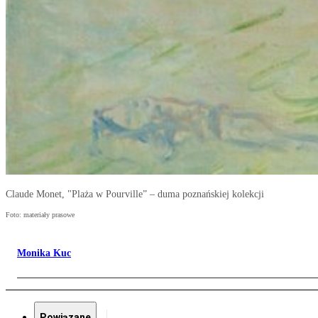
Claude Monet, "Plaża w Pourville” – duma poznańskiej kolekcji
Foto: materiały prasowe
Monika Kuc
Powiązane