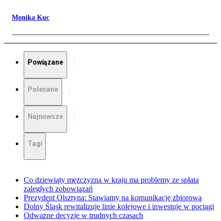
Monika Kuc
Powiązane
Polecane
Najnowsze
Tagi
Co dziewiąty mężczyzna w kraju ma problemy ze spłatą
zaległych zobowiązań
Prezydent Olsztyna: Stawiamy na komunikację zbiorową
Dolny Śląsk rewitalizuje linie kolejowe i inwestuje w pociągi
Odważne decyzje w trudnych czasach