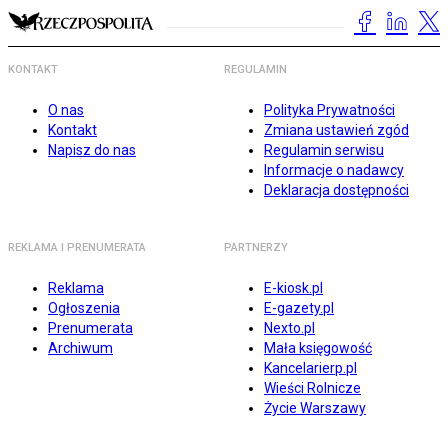
KONTAKT
REGULAMIN
O nas
Polityka Prywatności
Kontakt
Zmiana ustawień zgód
Napisz do nas
Regulamin serwisu
Informacje o nadawcy
Deklaracja dostępności
REKLAMA I PRENUMERATA
PARTNERZY
Reklama
E-kiosk.pl
Ogłoszenia
E-gazety.pl
Prenumerata
Nexto.pl
Archiwum
Mała księgowość
Kancelarierp.pl
Wieści Rolnicze
Życie Warszawy