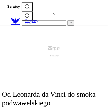
Serwisy
R
egiony
Od Leonarda da Vinci do smoka
podwawelskiego