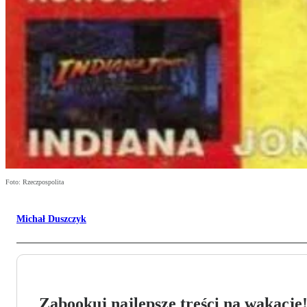
Foto: Rzeczpospolita
Michał Duszczyk
Zabookuj najlepsze treści na wakacje