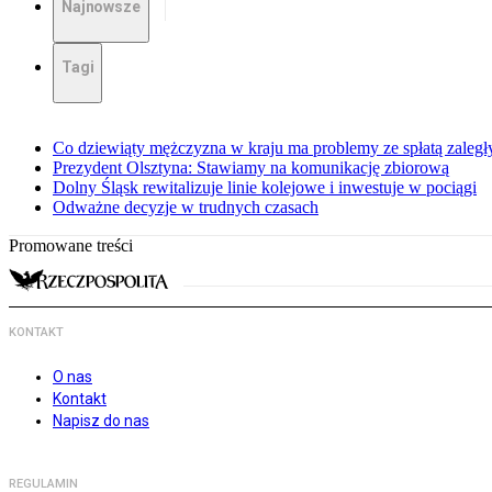
Najnowsze
Tagi
Co dziewiąty mężczyzna w kraju ma problemy ze spłatą zaleg
Prezydent Olsztyna: Stawiamy na komunikację zbiorową
Dolny Śląsk rewitalizuje linie kolejowe i inwestuje w pociągi
Odważne decyzje w trudnych czasach
Promowane treści
KONTAKT
O nas
Kontakt
Napisz do nas
REGULAMIN