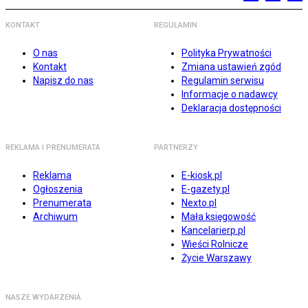
KONTAKT
REGULAMIN
O nas
Polityka Prywatności
Kontakt
Zmiana ustawień zgód
Napisz do nas
Regulamin serwisu
Informacje o nadawcy
Deklaracja dostępności
REKLAMA I PRENUMERATA
PARTNERZY
Reklama
E-kiosk.pl
Ogłoszenia
E-gazety.pl
Prenumerata
Nexto.pl
Archiwum
Mała księgowość
Kancelarierp.pl
Wieści Rolnicze
Życie Warszawy
NASZE WYDARZENIA