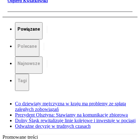
Olgierd Kwiatkowski
Powiązane
Polecane
Najnowsze
Tagi
Co dziewiąty mężczyzna w kraju ma problemy ze spłatą
zaległych zobowiązań
Prezydent Olsztyna: Stawiamy na komunikację zbiorową
Dolny Śląsk rewitalizuje linie kolejowe i inwestuje w pociągi
Odważne decyzje w trudnych czasach
Promowane treści